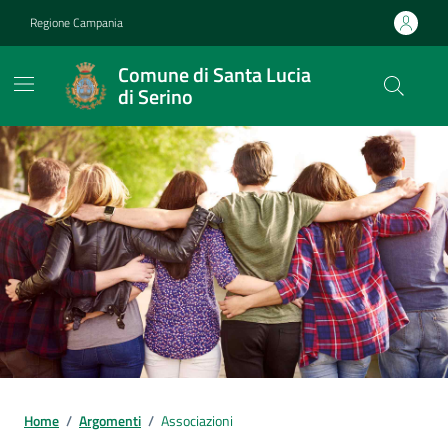
Vai ai contenuti
Vai al footer
Regione Campania
Comune di Santa Lucia
di Serino
Home
/
Argomenti
/
Associazioni