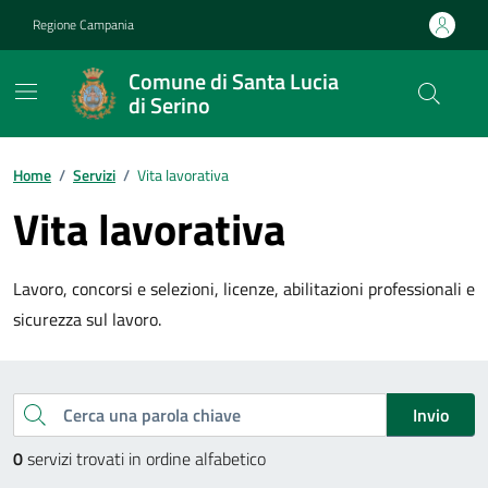
Vai ai contenuti
Vai al footer
Regione Campania
Comune di Santa Lucia
di Serino
Home
/
Servizi
/
Vita lavorativa
Vita lavorativa
Lavoro, concorsi e selezioni, licenze, abilitazioni professionali e
sicurezza sul lavoro.
Esplora tutti i servizi
Cerca una parola chiave
Invio
0
servizi trovati in ordine alfabetico