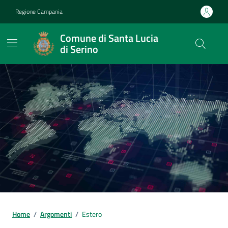
Vai ai contenuti
Vai al footer
Regione Campania
Comune di Santa Lucia
di Serino
Home
/
Argomenti
/
Estero