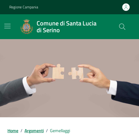
Vai ai contenuti
Vai al footer
Regione Campania
Comune di Santa Lucia
di Serino
Home
/
Argomenti
/
Gemellaggi