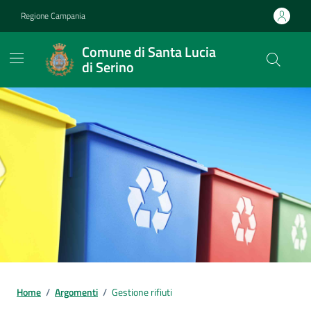
Vai ai contenuti
Vai al footer
Regione Campania
Comune di Santa Lucia
di Serino
Home
/
Argomenti
/
Gestione rifiuti