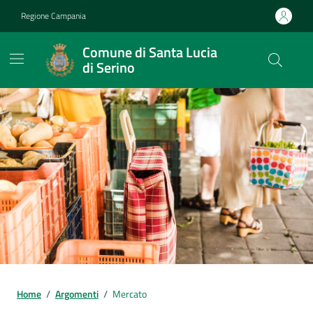
Vai ai contenuti
Vai al footer
Regione Campania
Comune di Santa Lucia
di Serino
Home
/
Argomenti
/
Mercato