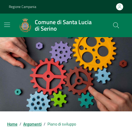
Vai ai contenuti
Vai al footer
Regione Campania
Comune di Santa Lucia
di Serino
Home
/
Argomenti
/
Piano di sviluppo