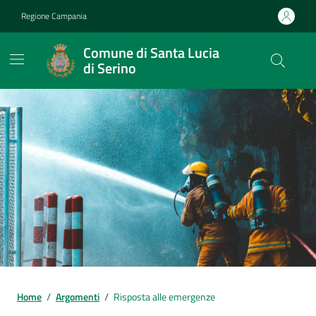
Vai ai contenuti
Vai al footer
Regione Campania
Comune di Santa Lucia
di Serino
Home
/
Argomenti
/
Risposta alle emergenze