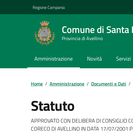
Vai ai contenuti
Vai al footer
Regione Campania
Comune di Santa L
Provincia di Avellino
Amministrazione
Novità
Servizi
Home
/
Amministrazione
/
Documenti e Dati
/
Statuto
Dettagli del documento
APPROVATO CON DELIBERA DI CONSIGLIO C
CORECO DI AVELLINO IN DATA 17/07/2001 P