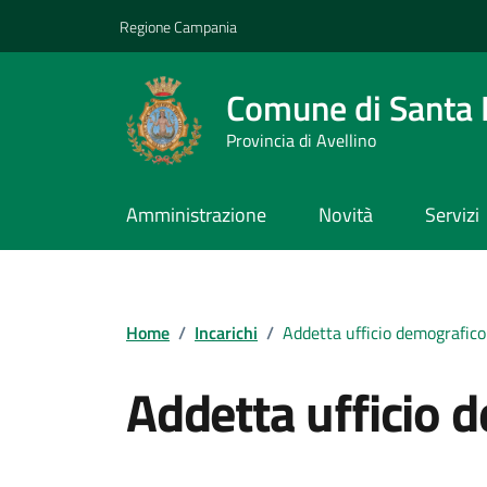
Vai ai contenuti
Vai al footer
Regione Campania
Comune di Santa L
Provincia di Avellino
Amministrazione
Novità
Servizi
Home
/
Incarichi
/
Addetta ufficio demografico
Addetta ufficio 