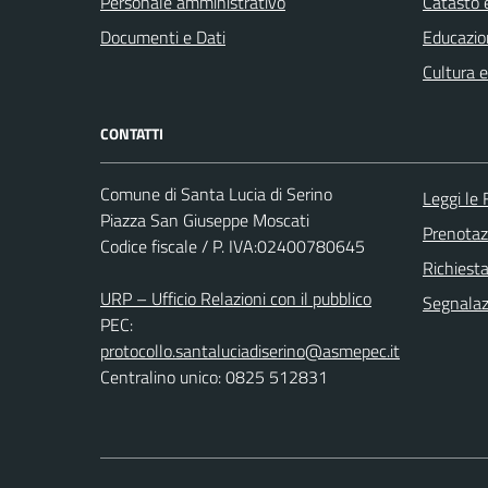
Personale amministrativo
Catasto e
Documenti e Dati
Educazio
Cultura 
CONTATTI
Comune di Santa Lucia di Serino
Leggi le
Piazza San Giuseppe Moscati
Prenota
Codice fiscale / P. IVA:02400780645
Richiest
URP – Ufficio Relazioni con il pubblico
Segnalazi
PEC:
protocollo.santaluciadiserino@asmepec.it
Centralino unico: 0825 512831