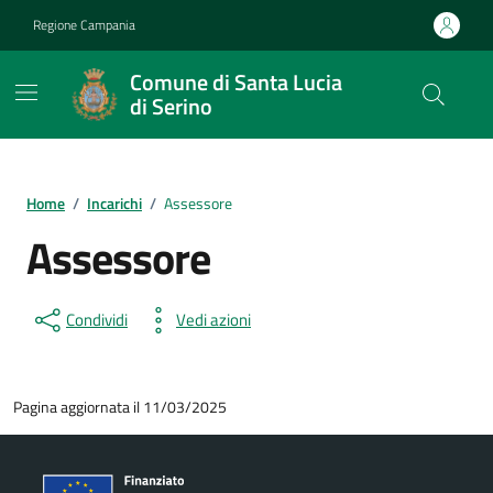
Vai ai contenuti
Vai al footer
Regione Campania
Comune di Santa Lucia
di Serino
Home
/
Incarichi
/
Assessore
Assessore
Condividi
Vedi azioni
Pagina aggiornata il 11/03/2025