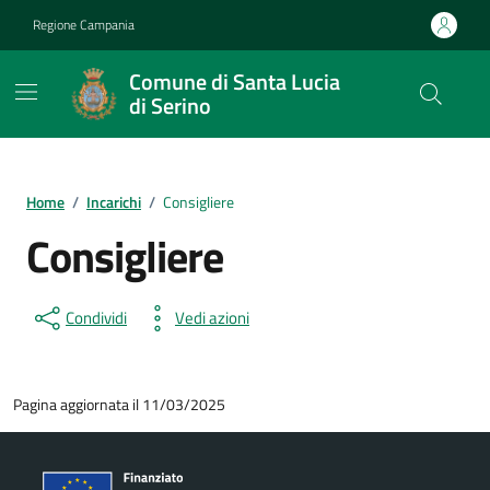
Vai ai contenuti
Vai al footer
Regione Campania
Comune di Santa Lucia
di Serino
Home
/
Incarichi
/
Consigliere
Consigliere
Condividi
Vedi azioni
Pagina aggiornata il 11/03/2025