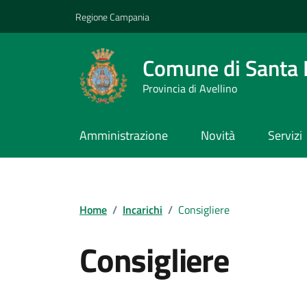
Vai ai contenuti
Vai al footer
Regione Campania
Comune di Santa L
Provincia di Avellino
Amministrazione
Novità
Servizi
Home
/
Incarichi
/
Consigliere
Consigliere