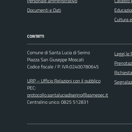
Personale amministrativo
Catasto e
Documenti e Dati
Educazio
Cultura 
CONTATTI
Comune di Santa Lucia di Serino
Leggi le
Piazza San Giuseppe Moscati
Prenota
Codice fiscale / P. IVA:02400780645
Richiest
URP – Ufficio Relazioni con il pubblico
Segnalazi
PEC:
protocollo.santaluciadiserino@asmepec.it
Centralino unico: 0825 512831