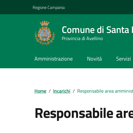
Vai ai contenuti
Vai al footer
Regione Campania
Comune di Santa L
Provincia di Avellino
Amministrazione
Novità
Servizi
Home
/
Incarichi
/
Responsabile area amminist
Responsabile ar