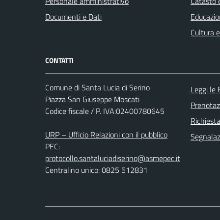
Personale amministrativo
Catasto e
Documenti e Dati
Educazio
Cultura 
CONTATTI
Comune di Santa Lucia di Serino
Leggi le
Piazza San Giuseppe Moscati
Prenota
Codice fiscale / P. IVA:02400780645
Richiest
URP – Ufficio Relazioni con il pubblico
Segnalazi
PEC:
protocollo.santaluciadiserino@asmepec.it
Centralino unico: 0825 512831