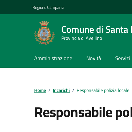
Vai ai contenuti
Vai al footer
Regione Campania
Comune di Santa L
Provincia di Avellino
Amministrazione
Novità
Servizi
Home
/
Incarichi
/
Responsabile polizia locale
Responsabile poli