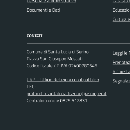
Personale amministrativo
Catasto e
Documenti e Dati
Educazio
Cultura 
CONTATTI
Comune di Santa Lucia di Serino
Leggi le
Piazza San Giuseppe Moscati
Prenota
Codice fiscale / P. IVA:02400780645
Richiest
URP – Ufficio Relazioni con il pubblico
Segnalazi
PEC:
protocollo.santaluciadiserino@asmepec.it
Centralino unico: 0825 512831