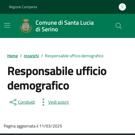
Vai ai contenuti
Vai al footer
Regione Campania
Comune di Santa Lucia
di Serino
Home
/
Incarichi
/
Responsabile ufficio demografico
Responsabile ufficio
demografico
Condividi
Vedi azioni
Pagina aggiornata il 11/03/2025