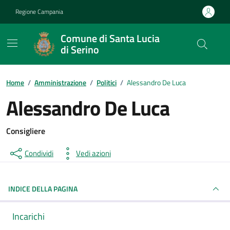
Vai ai contenuti
Vai al footer
Regione Campania
Comune di Santa Lucia
di Serino
Home
/
Amministrazione
/
Politici
/
Alessandro De Luca
Alessandro De Luca
Consigliere
Condividi
Vedi azioni
INDICE DELLA PAGINA
Incarichi