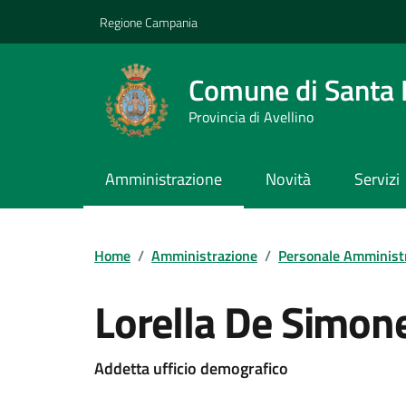
Vai ai contenuti
Vai al footer
Regione Campania
Comune di Santa L
Provincia di Avellino
Amministrazione
Novità
Servizi
Home
/
Amministrazione
/
Personale Amminist
Lorella De Simon
Addetta ufficio demografico