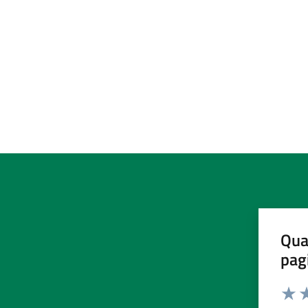
Qua
pag