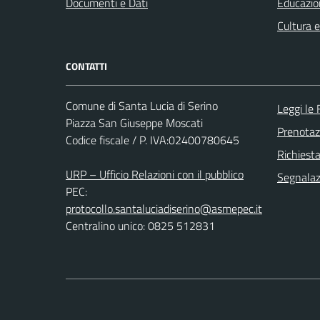
Documenti e Dati
Educazio
Cultura 
CONTATTI
Comune di Santa Lucia di Serino
Leggi le
Piazza San Giuseppe Moscati
Prenota
Codice fiscale / P. IVA:02400780645
Richiest
URP – Ufficio Relazioni con il pubblico
Segnalazi
PEC:
protocollo.santaluciadiserino@asmepec.it
Centralino unico: 0825 512831