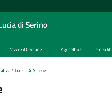
ucia di Serino
Vivere il Comune
Agricoltura
Tempo lib
rativo
/
Lorella De Simone
e