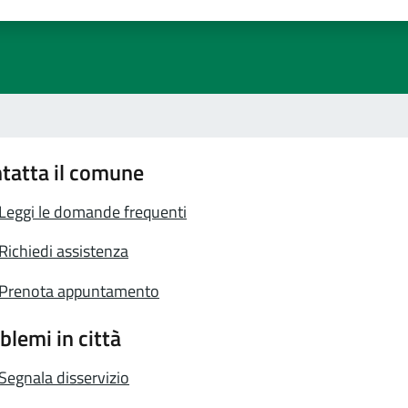
a 1 stelle su 5
luta 2 stelle su 5
Valuta 3 stelle su 5
Valuta 4 stelle su 5
Valuta 5 stelle su 5
tatta il comune
Leggi le domande frequenti
Richiedi assistenza
Prenota appuntamento
blemi in città
Segnala disservizio