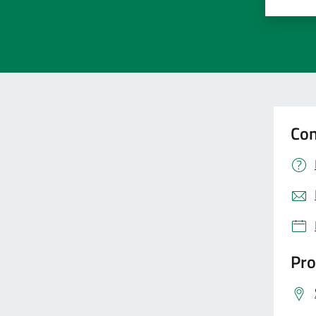
Valut
Va
Con
Pro