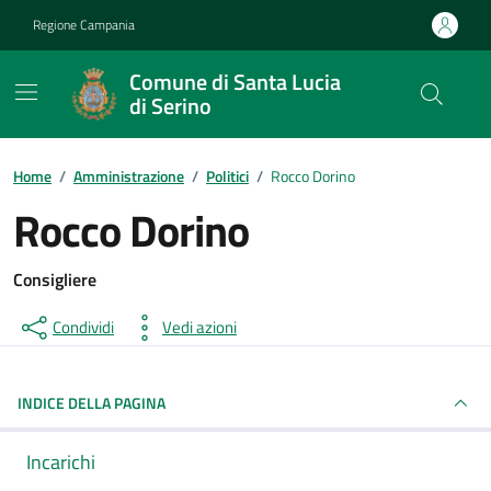
Vai ai contenuti
Vai al footer
Regione Campania
Comune di Santa Lucia
di Serino
Home
/
Amministrazione
/
Politici
/
Rocco Dorino
Rocco Dorino
Consigliere
Condividi
Vedi azioni
INDICE DELLA PAGINA
Incarichi