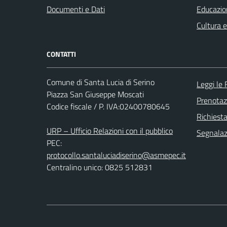
Documenti e Dati
Educazio
Cultura 
CONTATTI
Comune di Santa Lucia di Serino
Leggi le
Piazza San Giuseppe Moscati
Prenota
Codice fiscale / P. IVA:02400780645
Richiest
URP – Ufficio Relazioni con il pubblico
Segnalazi
PEC:
protocollo.santaluciadiserino@asmepec.it
Centralino unico: 0825 512831