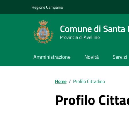
Vai ai contenuti
Vai al footer
Regione Campania
Comune di Santa L
Provincia di Avellino
Amministrazione
Novità
Servizi
Home
/
Profilo Cittadino
Profilo Citt