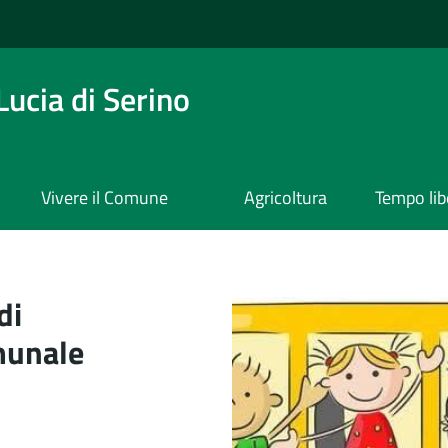
ucia di Serino
Vivere il Comune
Agricoltura
Tempo lib
di Serino
di
munale