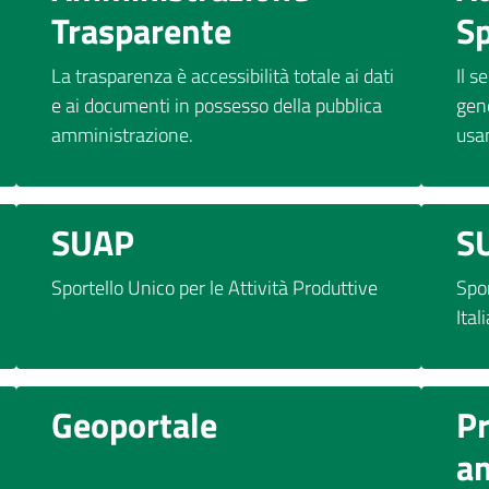
Trasparente
S
La trasparenza è accessibilità totale ai dati
Il s
e ai documenti in possesso della pubblica
gene
amministrazione.
usan
SUAP
S
Sportello Unico per le Attività Produttive
Spor
Ital
Geoportale
P
am