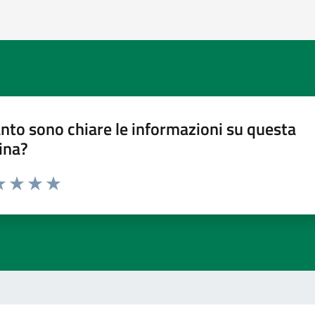
nto sono chiare le informazioni su questa
ina?
a 1 stelle su 5
luta 2 stelle su 5
Valuta 3 stelle su 5
Valuta 4 stelle su 5
Valuta 5 stelle su 5