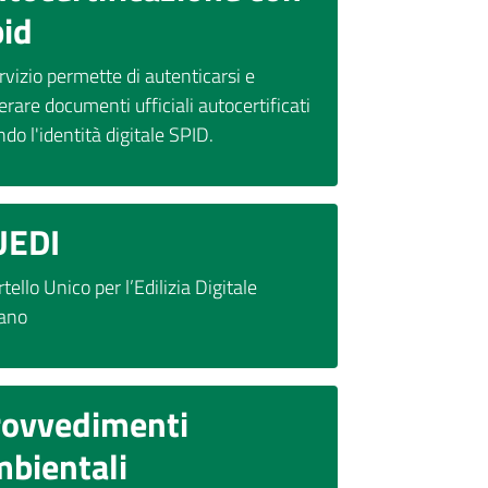
pid
ervizio permette di autenticarsi e
rare documenti ufficiali autocertificati
do l'identità digitale SPID.
UEDI
tello Unico per l’Edilizia Digitale
iano
rovvedimenti
bientali