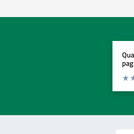
Qua
pag
Valut
Va