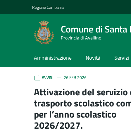
Vai ai contenuti
Vai al footer
Regione Campania
Comune di Santa L
Provincia di Avellino
Amministrazione
Novità
Servizi
Comune di Santa Lucia 
Contenuti in evidenza
AVVISI
26 FEB 2026
Attivazione del servizio 
trasporto scolastico co
per l’anno scolastico
2026/2027.