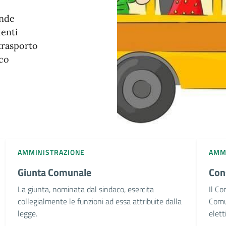
ende
denti
 trasporto
ico
AMMINISTRAZIONE
AMM
Giunta Comunale
Con
La giunta, nominata dal sindaco, esercita
Il Co
collegialmente le funzioni ad essa attribuite dalla
Comun
legge.
eletti